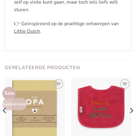
zelf op visite kunt gaan, maar toch iets liefs wilt
sturen.
👉
Geïnspireerd op de prachtige ontwerpen van
Little Dutch
.
GERELATEERDE PRODUCTEN
Sale
Toevoegen
Toevoegen
aan
aan
verlanglijst
verlanglijst
Laatste kans!