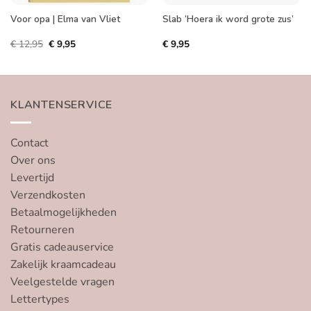
Voor opa | Elma van Vliet
Slab ‘Hoera ik word grote zus’
Oorspronkelijke
Huidige
€
12,95
€
9,95
€
9,95
prijs
prijs
was:
is:
€ 12,95.
€ 9,95.
KLANTENSERVICE
Contact
Over ons
Levertijd
Verzendkosten
Betaalmogelijkheden
Retourneren
Gratis cadeauservice
Zakelijk kraamcadeau
Veelgestelde vragen
Lettertypes