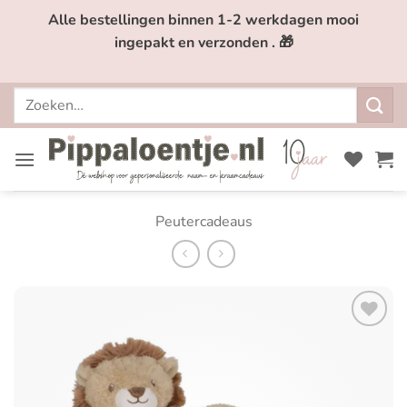
Ga
Alle bestellingen binnen 1-2 werkdagen mooi
naar
ingepakt en verzonden . 🎁
inhoud
Zoeken
naar:
Peutercadeaus
Toevoegen
aan
verlanglijst