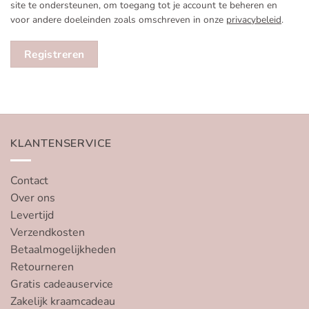
site te ondersteunen, om toegang tot je account te beheren en
voor andere doeleinden zoals omschreven in onze
privacybeleid
.
Registreren
KLANTENSERVICE
Contact
Over ons
Levertijd
Verzendkosten
Betaalmogelijkheden
Retourneren
Gratis cadeauservice
Zakelijk kraamcadeau