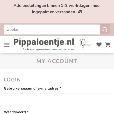
Ga
Alle bestellingen binnen 1-2 werkdagen mooi
naar
ingepakt en verzonden . 🎁
inhoud
Zoeken
naar:
MY ACCOUNT
LOGIN
Vereist
Gebruikersnaam of e-mailadres
*
Vereist
Wachtwoord
*