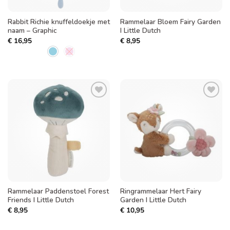
Rabbit Richie knuffeldoekje met
Rammelaar Bloem Fairy Garden
naam – Graphic
I Little Dutch
€
16,95
€
8,95
Toevoegen
Toevoegen
aan
aan
verlanglijst
verlanglijst
Rammelaar Paddenstoel Forest
Ringrammelaar Hert Fairy
Friends I Little Dutch
Garden I Little Dutch
€
8,95
€
10,95