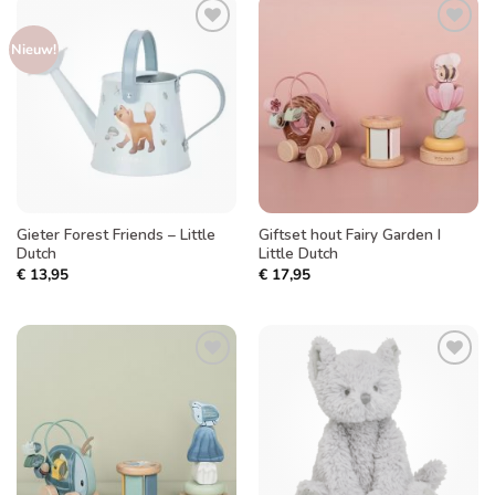
Toevoegen
Toevoegen
Nieuw!
aan
aan
verlanglijst
verlanglijst
Gieter Forest Friends – Little
Giftset hout Fairy Garden I
Dutch
Little Dutch
€
13,95
€
17,95
Toevoegen
Toevoegen
aan
aan
verlanglijst
verlanglijst