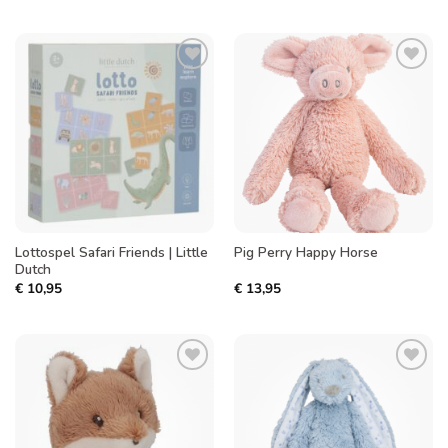
Toevoegen
Toevoegen
aan
aan
verlanglijst
verlanglijst
Lottospel Safari Friends | Little
Pig Perry Happy Horse
Dutch
€
10,95
€
13,95
Toevoegen
Toevoegen
aan
aan
verlanglijst
verlanglijst