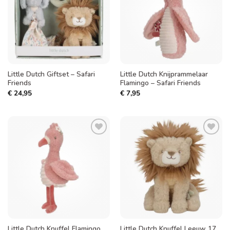
verlanglijst
verlanglijst
Little Dutch Giftset – Safari
Little Dutch Knijprammelaar
Friends
Flamingo – Safari Friends
€
24,95
€
7,95
Toevoegen
Toevoegen
aan
aan
verlanglijst
verlanglijst
Little Dutch Knuffel Flamingo
Little Dutch Knuffel Leeuw 17