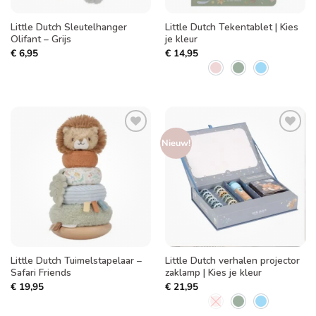
Little Dutch Sleutelhanger
Little Dutch Tekentablet | Kies
Olifant – Grijs
je kleur
€
6,95
€
14,95
Toevoegen
Toevoegen
Nieuw!
aan
aan
verlanglijst
verlanglijst
Little Dutch Tuimelstapelaar –
Little Dutch verhalen projector
Safari Friends
zaklamp | Kies je kleur
€
19,95
€
21,95