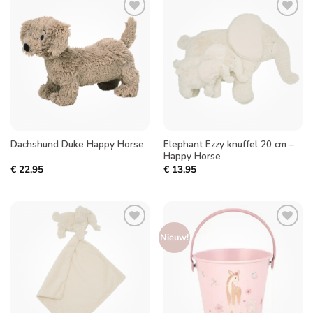
Toevoegen
Toevoegen
aan
aan
verlanglijst
verlanglijst
Elephant Ezzy knuffel 20 cm –
Dachshund Duke Happy Horse
Happy Horse
€
22,95
€
13,95
Toevoegen
Toevoegen
Nieuw!
aan
aan
verlanglijst
verlanglijst