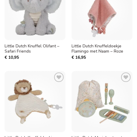
verlanglijst
verlanglijst
Little Dutch Knuffel Olifant –
Little Dutch Knuffeldoekje
Safari Friends
Flamingo met Naam – Roze
€
10,95
€
16,95
Toevoegen
Toevoegen
aan
aan
verlanglijst
verlanglijst