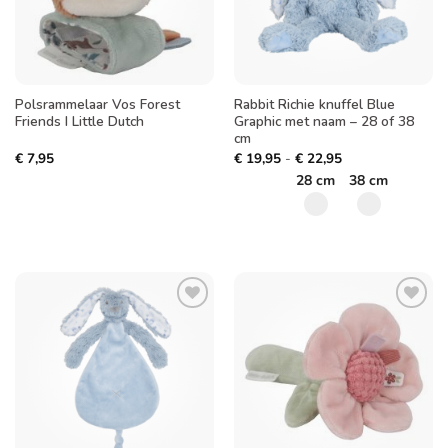
Polsrammelaar Vos Forest
Rabbit Richie knuffel Blue
Friends I Little Dutch
Graphic met naam – 28 of 38
cm
Prijsklasse:
€
7,95
€
19,95
-
€
22,95
€ 19,95
28 cm
38 cm
tot
€ 22,95
Toevoegen
Toevoegen
aan
aan
verlanglijst
verlanglijst