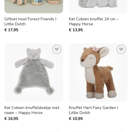
Giftset hout Forest Friends I
Kat Cobien knuffel 24 cm –
Little Dutch
Happy Horse
€
17,95
€
13,95
Toevoegen
Toevoegen
aan
aan
verlanglijst
verlanglijst
Kat Cobien knuffeldoekje met
Knuffel Hert Fairy Garden I
naam – Happy Horse
Little Dutch
€
16,95
€
10,95