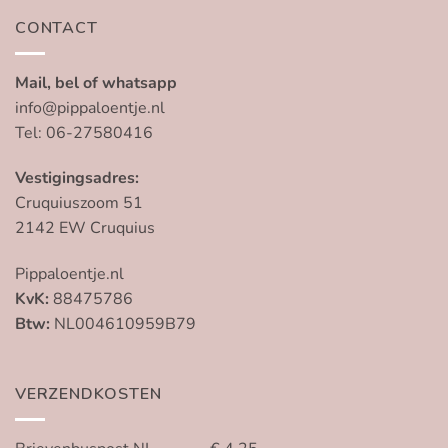
CONTACT
Mail, bel of whatsapp
info@pippaloentje.nl
Tel: 06-27580416
Vestigingsadres:
Cruquiuszoom 51
2142 EW Cruquius
Pippaloentje.nl
KvK:
88475786
Btw:
NL004610959B79
VERZENDKOSTEN