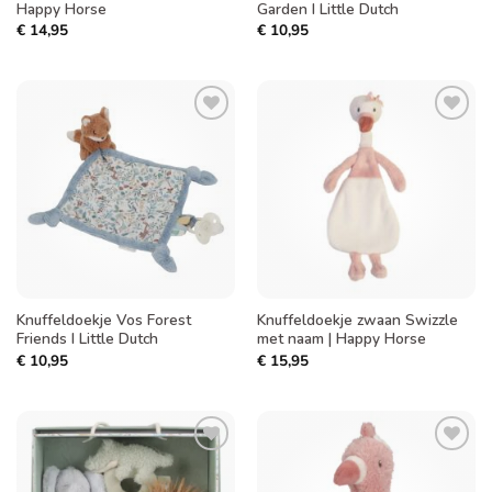
Happy Horse
Garden I Little Dutch
€
14,95
€
10,95
Toevoegen
Toevoegen
aan
aan
verlanglijst
verlanglijst
Knuffeldoekje Vos Forest
Knuffeldoekje zwaan Swizzle
Friends I Little Dutch
met naam | Happy Horse
€
10,95
€
15,95
Toevoegen
Toevoegen
aan
aan