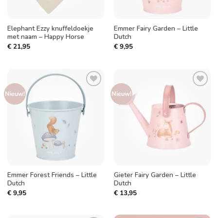
Elephant Ezzy knuffeldoekje
Emmer Fairy Garden – Little
met naam – Happy Horse
Dutch
€
21,95
€
9,95
Toevoegen
Toevoegen
Nieuw!
Nieuw!
aan
aan
verlanglijst
verlanglijst
Emmer Forest Friends – Little
Gieter Fairy Garden – Little
Dutch
Dutch
€
9,95
€
13,95