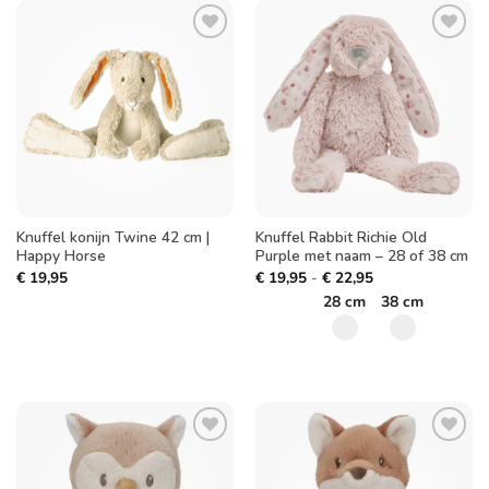
Toevoegen
Toevoegen
aan
aan
verlanglijst
verlanglijst
Knuffel konijn Twine 42 cm |
Knuffel Rabbit Richie Old
Happy Horse
Purple met naam – 28 of 38 cm
Prijsklasse:
€
19,95
€
19,95
-
€
22,95
€ 19,95
28 cm
38 cm
tot
€ 22,95
Toevoegen
Toevoegen
aan
aan
verlanglijst
verlanglijst