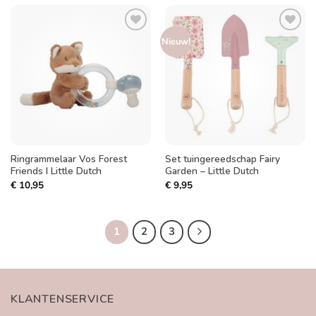
Toevoegen
Toevoegen
Nieuw!
aan
aan
verlanglijst
verlanglijst
Ringrammelaar Vos Forest
Set tuingereedschap Fairy
Friends I Little Dutch
Garden – Little Dutch
€
10,95
€
9,95
1
2
3
KLANTENSERVICE