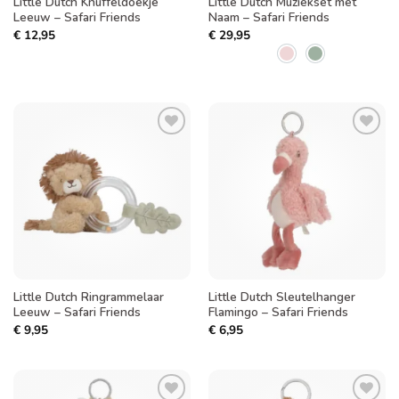
Little Dutch Knuffeldoekje
Little Dutch Muziekset met
Leeuw – Safari Friends
Naam – Safari Friends
€
12,95
€
29,95
Toevoegen
Toevoegen
aan
aan
verlanglijst
verlanglijst
Little Dutch Ringrammelaar
Little Dutch Sleutelhanger
Leeuw – Safari Friends
Flamingo – Safari Friends
€
9,95
€
6,95