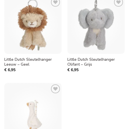
Toevoegen
Toevoegen
aan
aan
verlanglijst
verlanglijst
Little Dutch Sleutelhanger
Little Dutch Sleutelhanger
Leeuw – Geel
Olifant – Grijs
€
6,95
€
6,95
Toevoegen
aan
verlanglijst