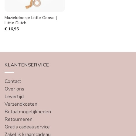
Muziekdoosje Little Goose |
Little Dutch
€
16,95
KLANTENSERVICE
Contact
Over ons
Levertijd
Verzendkosten
Betaalmogelijkheden
Retourneren
Gratis cadeauservice
Zakelijk kraamcadeau