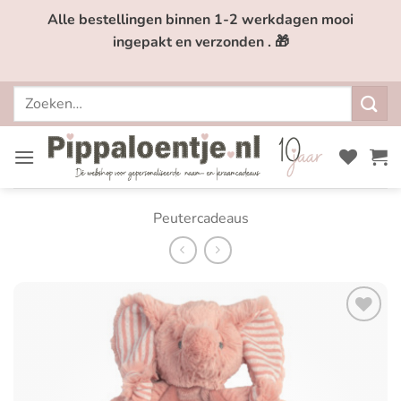
Ga
Alle bestellingen binnen 1-2 werkdagen mooi
naar
ingepakt en verzonden . 🎁
inhoud
Zoeken
naar:
Peutercadeaus
Toevoegen
aan
verlanglijst