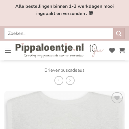
Ga
Alle bestellingen binnen 1-2 werkdagen mooi
naar
ingepakt en verzonden . 🎁
inhoud
Zoeken
naar:
Brievenbuscadeaus
Toevoegen
aan
verlanglijst