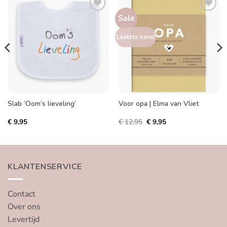
Sale
Toevoegen
Toevoegen
aan
aan
verlanglijst
verlanglijst
Laatste kans!
Slab ‘Oom’s lieveling’
Voor opa | Elma van Vliet
Oorspronkelijke
Huidige
€
9,95
€
12,95
€
9,95
prijs
prijs
was:
is:
€ 12,95.
€ 9,95.
KLANTENSERVICE
Contact
Over ons
Levertijd