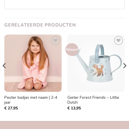
GERELATEERDE PRODUCTEN
Toevoegen
Toevoegen
Nieuw!
aan
aan
verlanglijst
verlanglijst
Peuter badjas met naam | 2-4
Gieter Forest Friends – Little
jaar
Dutch
€
27,95
€
13,95