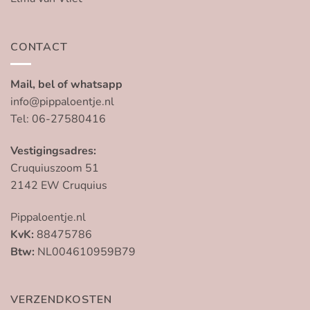
CONTACT
Mail, bel of whatsapp
info@pippaloentje.nl
Tel: 06-27580416
Vestigingsadres:
Cruquiuszoom 51
2142 EW Cruquius
Pippaloentje.nl
KvK:
88475786
Btw:
NL004610959B79
VERZENDKOSTEN