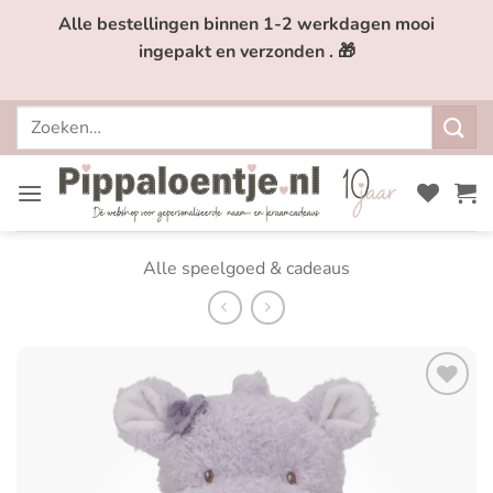
Ga
Alle bestellingen binnen 1-2 werkdagen mooi
naar
ingepakt en verzonden . 🎁
inhoud
Zoeken
naar:
Alle speelgoed & cadeaus
Toevoegen
aan
verlanglijst