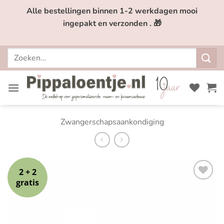
Ga
Alle bestellingen binnen 1-2 werkdagen mooi
naar
ingepakt en verzonden . 🎁
inhoud
Zoeken
naar:
Zwangerschapsaankondiging
2 + 2
gratis
Toevoegen
aan
verlanglijst