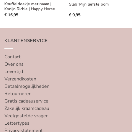
Knuffeldoekje met naam |
Slab ‘Mijn liefste oom’
Konijn Richie | Happy Horse
€
16,95
€
9,95
KLANTENSERVICE
Contact
Over ons
Levertijd
Verzendkosten
Betaalmogelijkheden
Retourneren
Gratis cadeauservice
Zakelijk kraamcadeau
Veelgestelde vragen
Lettertypes
Privacy statement