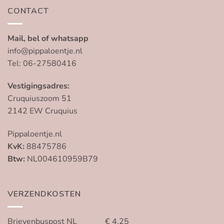
CONTACT
Mail, bel of whatsapp
info@pippaloentje.nl
Tel: 06-27580416
Vestigingsadres:
Cruquiuszoom 51
2142 EW Cruquius
Pippaloentje.nl
KvK:
88475786
Btw:
NL004610959B79
VERZENDKOSTEN
Brievenbuspost NL € 4,25