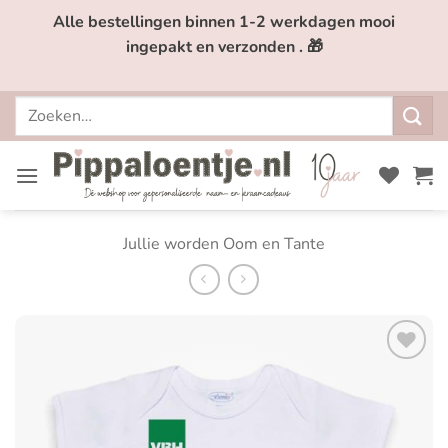
Ga
Alle bestellingen binnen 1-2 werkdagen mooi
naar
ingepakt en verzonden . 🎁
inhoud
Zoeken
naar:
Jullie worden Oom en Tante
Toevoegen
aan
verlanglijst