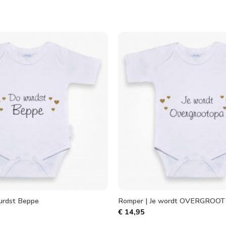
Toevoegen
aan
verlanglijst
urdst Beppe
Romper | Je wordt OVERGROOT
€
14,95