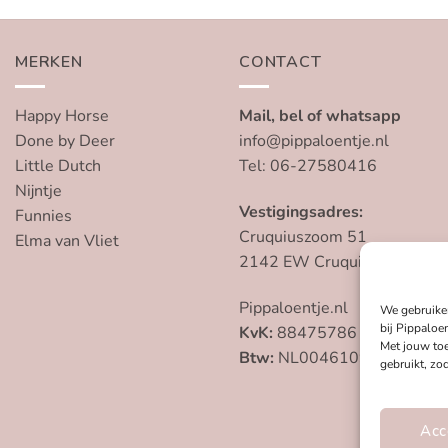
MERKEN
CONTACT
Happy Horse
Mail, bel of whatsapp
Done by Deer
info@pippaloentje.nl
Little Dutch
Tel: 06-27580416
Nijntje
Vestigingsadres:
Funnies
Cruquiuszoom 51
Elma van Vliet
2142 EW Cruquius
Pippaloentje.nl
We gebruike
bij Pippaloen
KvK:
88475786
Met jouw to
Btw:
NL004610959B79
gebruikt, zo
Acc