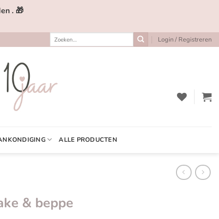
en . 🎁
Zoeken
Login / Registreren
naar:
ANKONDIGING
ALLE PRODUCTEN
ake & beppe