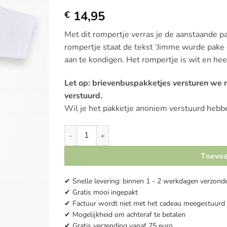
Toevoegen
14,95
aan
€
verlanglijst
Met dit rompertje verras je de aanstaande p
rompertje staat de tekst ‘Jimme wurde pake 
aan te kondigen. Het rompertje is wit en h
Let op: brievenbuspakketjes versturen we
verstuurd.
Wil je het pakketje anoniem verstuurd hebbe
Romper | Jimme wurde pake & beppe aantal
Toevoe
✔ Snelle levering: binnen 1 - 2 werkdagen verzond
✔ Gratis mooi ingepakt
✔ Factuur wordt niet met het cadeau meegestuurd
✔ Mogelijkheid om achteraf te betalen
✔ Gratis verzending vanaf 75 euro