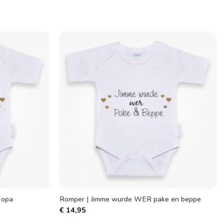
Toevoegen
Toevoegen
aan
aan
verlanglijst
verlanglijst
 opa
Romper | Jimme wurde WER pake en beppe
€
14,95