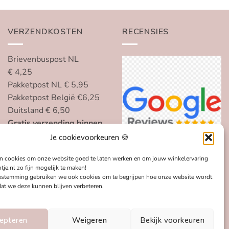
VERZENDKOSTEN
RECENSIES
Brievenbuspost NL
€ 4,25
Pakketpost NL € 5,95
Pakketpost België €6,25
Duitsland € 6,50
Gratis verzending binnen
Nederland, België en
Je cookievoorkeuren 🍪
Duitsland vanaf € 75
n cookies om onze website goed te laten werken en om jouw winkelervaring
tje.nl zo fijn mogelijk te maken!
estemming gebruiken we ook cookies om te begrijpen hoe onze website wordt
dat we deze kunnen blijven verbeteren.
epteren
Weigeren
Bekijk voorkeuren