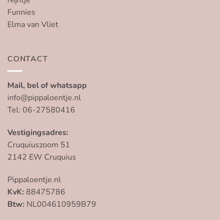
Funnies
Elma van Vliet
CONTACT
Mail, bel of whatsapp
info@pippaloentje.nl
Tel: 06-27580416
Vestigingsadres:
Cruquiuszoom 51
2142 EW Cruquius
Pippaloentje.nl
KvK:
88475786
Btw:
NL004610959B79