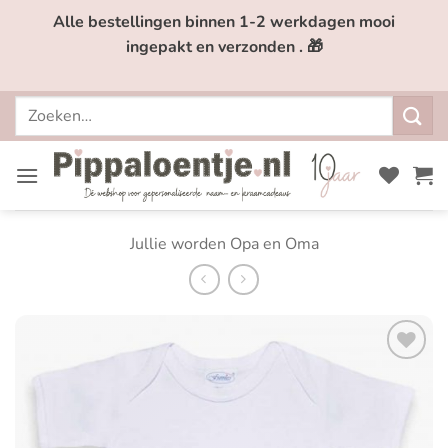
Ga
Alle bestellingen binnen 1-2 werkdagen mooi
naar
ingepakt en verzonden . 🎁
inhoud
Zoeken
naar:
Jullie worden Opa en Oma
Toevoegen
aan
verlanglijst