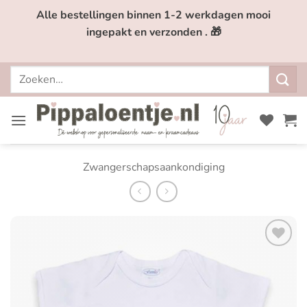
Ga
Alle bestellingen binnen 1-2 werkdagen mooi
naar
ingepakt en verzonden . 🎁
inhoud
Zoeken
naar:
Zwangerschapsaankondiging
Toevoegen
aan
verlanglijst