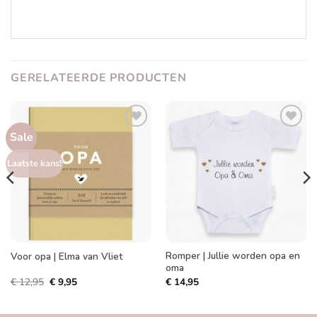
GERELATEERDE PRODUCTEN
Sale
Toevoegen
Toevoegen
aan
aan
verlanglijst
verlanglijst
Laatste kans!
Romper | Jullie worden opa en
Voor opa | Elma van Vliet
oma
Oorspronkelijke
Huidige
€
12,95
€
9,95
€
14,95
prijs
prijs
was:
is:
€ 12,95.
€ 9,95.