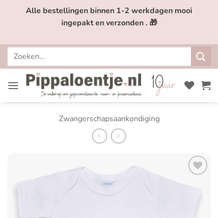
Ga
Alle bestellingen binnen 1-2 werkdagen mooi
naar
ingepakt en verzonden . 🎁
inhoud
Zoeken
naar:
Zwangerschapsaankondiging
Toevoegen
aan
verlanglijst