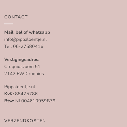
CONTACT
Mail, bel of whatsapp
info@pippaloentje.nl
Tel: 06-27580416
Vestigingsadres:
Cruquiuszoom 51
2142 EW Cruquius
Pippaloentje.nl
KvK:
88475786
Btw:
NL004610959B79
VERZENDKOSTEN