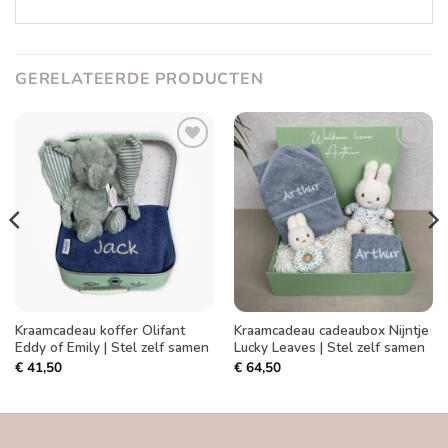
GERELATEERDE PRODUCTEN
Toevoegen
Toevoegen
aan
aan
verlanglijst
verlanglijst
Kraamcadeau koffer Olifant
Kraamcadeau cadeaubox Nijntje
Eddy of Emily | Stel zelf samen
Lucky Leaves | Stel zelf samen
€
41,50
€
64,50