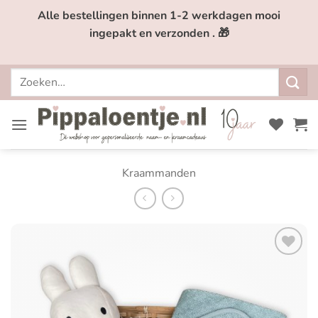
Ga
Alle bestellingen binnen 1-2 werkdagen mooi
naar
ingepakt en verzonden . 🎁
inhoud
Zoeken
naar:
Kraammanden
Toevoegen
aan
verlanglijst