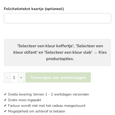
Felicitatietekst kaartje (optioneel)
'Selecteer een kleur koffertje', 'Selecteer een
kleur olifant' en 'Selecteer een kleur slab'
→
Kies
productopties.
Kraamcadeau koffer Olifant Eddy of Emily | Stel zelf samen aan
Toevoegen aan winkelwagen
✔ Snelle levering: binnen 1 - 2 werkdagen verzonden
✔ Gratis mooi ingepakt
✔ Factuur wordt niet met het cadeau meegestuurd
✔ Mogelijkheid om achteraf te betalen