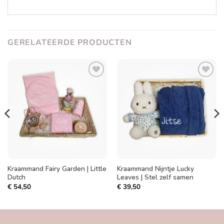
GERELATEERDE PRODUCTEN
Toevoegen
Toevoegen
aan
aan
verlanglijst
verlanglijst
Kraammand Fairy Garden | Little
Kraammand Nijntje Lucky
Dutch
Leaves | Stel zelf samen
€
54,50
€
39,50