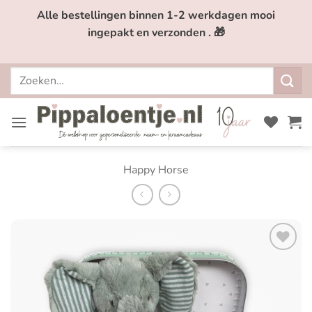
Ga
Alle bestellingen binnen 1-2 werkdagen mooi
naar
ingepakt en verzonden . 🎁
inhoud
Zoeken
naar:
Happy Horse
Toevoegen
aan
verlanglijst