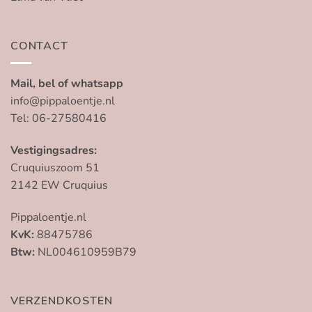
CONTACT
Mail, bel of whatsapp
info@pippaloentje.nl
Tel: 06-27580416
Vestigingsadres:
Cruquiuszoom 51
2142 EW Cruquius
Pippaloentje.nl
KvK:
88475786
Btw:
NL004610959B79
VERZENDKOSTEN