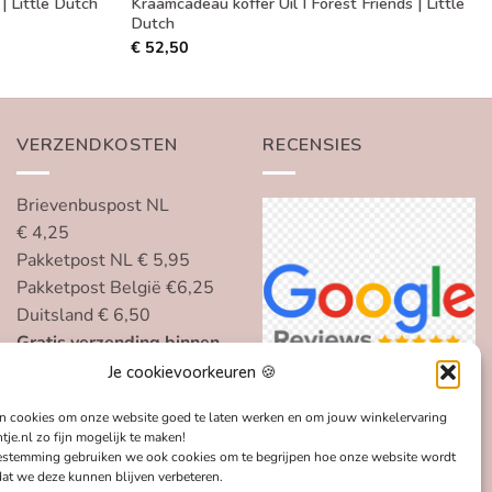
| Little Dutch
Kraamcadeau koffer Uil I Forest Friends | Little
Dutch
€
52,50
VERZENDKOSTEN
RECENSIES
Brievenbuspost NL
€ 4,25
Pakketpost NL € 5,95
Pakketpost België €6,25
Duitsland € 6,50
Gratis verzending binnen
Nederland, België en
Je cookievoorkeuren 🍪
Duitsland vanaf € 75
n cookies om onze website goed te laten werken en om jouw winkelervaring
tje.nl zo fijn mogelijk te maken!
estemming gebruiken we ook cookies om te begrijpen hoe onze website wordt
dat we deze kunnen blijven verbeteren.