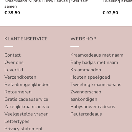
Kraammand Nijntje Lucky Leaves | Stel zelf
Tweeling Kraa
samen
€
39,50
€
92,50
KLANTENSERVICE
WEBSHOP
Contact
Kraamcadeaus met naam
Over ons
Baby badjas met naam
Levertijd
Kraammanden
Verzendkosten
Houten speelgoed
Betaalmogelijkheden
Tweeling kraamcadeaus
Retourneren
Zwangerschap
Gratis cadeauservice
aankondigen
Zakelijk kraamcadeau
Babyshower cadeaus
Veelgestelde vragen
Peutercadeaus
Lettertypes
Privacy statement