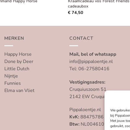
Kraamcadeau vos Forest Friends 
mmand Happy Horse
cadeaubox
€
74,50
MERKEN
CONTACT
Happy Horse
Mail, bel of whatsapp
Done by Deer
info@pippaloentje.nl
Little Dutch
Tel: 06-27580416
Nijntje
Vestigingsadres:
Funnies
Cruquiuszoom 51
Elma van Vliet
2142 EW Cruquius
Pippaloentje.nl
We gebruike
bij Pippaloen
KvK:
88475786
Met jouw to
Btw:
NL004610959B79
gebruikt, zo