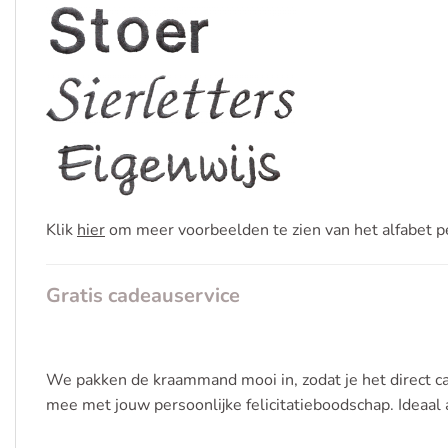
Klik
hier
om meer voorbeelden te zien van het alfabet pe
Gratis cadeauservice
We pakken de kraammand mooi in, zodat je het direct ca
mee met jouw persoonlijke felicitatieboodschap. Ideaal a