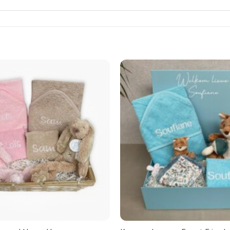
Toevoegen
aan
verlanglijst