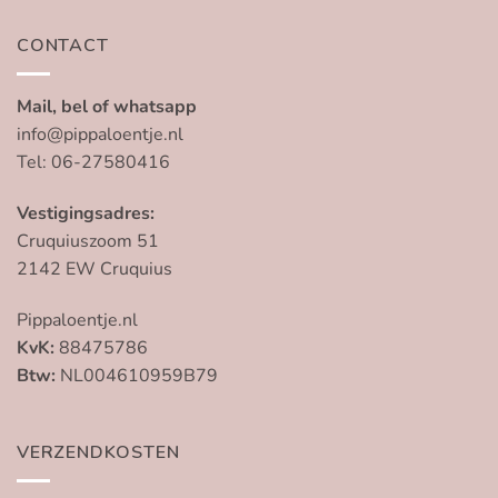
CONTACT
Mail, bel of whatsapp
info@pippaloentje.nl
Tel: 06-27580416
Vestigingsadres:
Cruquiuszoom 51
2142 EW Cruquius
Pippaloentje.nl
KvK:
88475786
Btw:
NL004610959B79
VERZENDKOSTEN