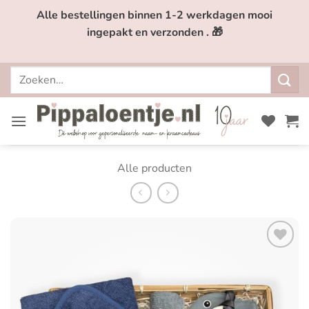
Ga
Alle bestellingen binnen 1-2 werkdagen mooi
naar
ingepakt en verzonden . 🎁
inhoud
Zoeken
naar:
Alle producten
Toevoegen
aan
verlanglijst