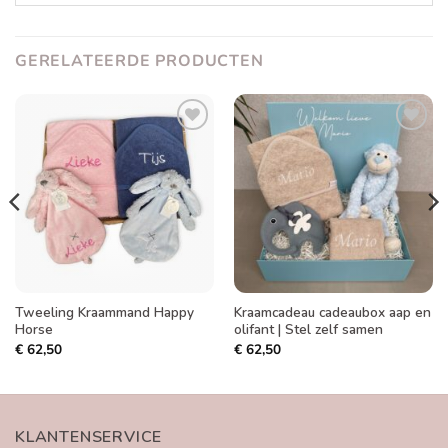
GERELATEERDE PRODUCTEN
Toevoegen
Toevoegen
aan
aan
verlanglijst
verlanglijst
Tweeling Kraammand Happy
Kraamcadeau cadeaubox aap en
Horse
olifant | Stel zelf samen
€
62,50
€
62,50
KLANTENSERVICE