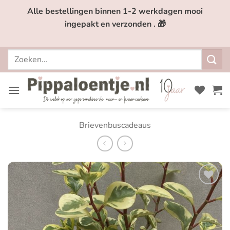
Ga
Alle bestellingen binnen 1-2 werkdagen mooi
naar
ingepakt en verzonden . 🎁
inhoud
Zoeken
naar:
Brievenbuscadeaus
Toevoegen
aan
verlanglijst