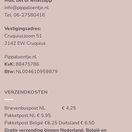
Mail, bel of whatsapp
info@pippaloentje.nl
Tel: 06-27580416
Vestigingsadres:
Cruquiuszoom 51
2142 EW Cruquius
Pippaloentje.nl
KvK:
88475786
Btw:
NL004610959B79
VERZENDKOSTEN
Brievenbuspost NL € 4,25
Pakketpost NL € 5,95
Pakketpost België €6,25 Duitsland € 6,50
Gratis verzending binnen Nederland, België en