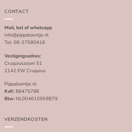
CONTACT
Mail, bel of whatsapp
info@pippaloentje.nl
Tel: 06-27580416
Vestigingsadres:
Cruquiuszoom 51
2142 EW Cruquius
Pippaloentje.nl
KvK:
88475786
Btw:
NL004610959B79
VERZENDKOSTEN