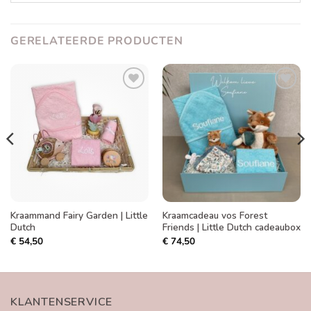
GERELATEERDE PRODUCTEN
Toevoegen
Toevoegen
aan
aan
verlanglijst
verlanglijst
Kraammand Fairy Garden | Little
Kraamcadeau vos Forest
Dutch
Friends | Little Dutch cadeaubox
€
54,50
€
74,50
KLANTENSERVICE