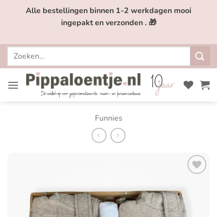
Ga
Alle bestellingen binnen 1-2 werkdagen mooi
naar
ingepakt en verzonden . 🎁
inhoud
Zoeken
naar:
Funnies
Toevoegen
aan
verlanglijst