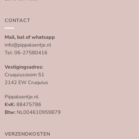
CONTACT
Mail, bel of whatsapp
info@pippaloentje.nl
Tel: 06-27580416
Vestigingsadres:
Cruquiuszoom 51
2142 EW Cruquius
Pippaloentje.nl
KvK:
88475786
Btw:
NL004610959B79
VERZENDKOSTEN