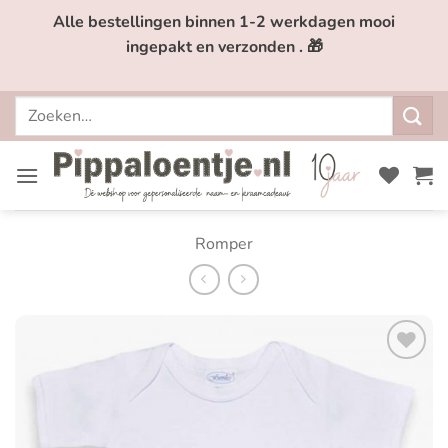
Ga
Alle bestellingen binnen 1-2 werkdagen mooi
naar
ingepakt en verzonden . 🎁
inhoud
Zoeken
naar:
Romper
Toevoegen
aan
verlanglijst