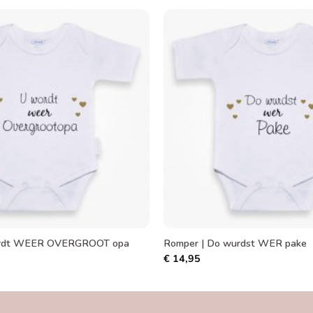
Toevoegen
aan
verlanglijst
ordt WEER OVERGROOT opa
Romper | Do wurdst WER pake
€
14,95