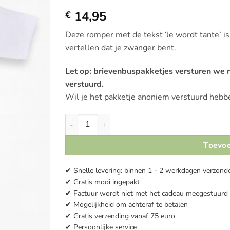
Toevoegen
14,95
aan
€
verlanglijst
Deze romper met de tekst ‘Je wordt tante’ i
vertellen dat je zwanger bent.
Let op: brievenbuspakketjes versturen we
verstuurd.
Wil je het pakketje anoniem verstuurd hebbe
Romper | Je wordt tante aantal
Toevoe
✔ Snelle levering: binnen 1 - 2 werkdagen verzond
✔ Gratis mooi ingepakt
✔ Factuur wordt niet met het cadeau meegestuurd
✔ Mogelijkheid om achteraf te betalen
✔ Gratis verzending vanaf 75 euro
✔ Persoonlijke service