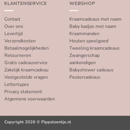
KLANTENSERVICE
WEBSHOP
Contact
Kraamcadeaus met naam
Over ons
Baby badjas met naam
Levertijd
Kraammanden
Verzendkosten
Houten speelgoed
Betaalmogelijkheden
Tweeling kraamcadeaus
Retourneren
Zwangerschap
Gratis cadeauservice
aankondigen
Zakelijk kraamcadeau
Babyshower cadeaus
Veelgestelde vragen
Peutercadeaus
Lettertypes
Privacy statement
Algemene voorwaarden
Copyright 2026 © Pippaloentje.nl