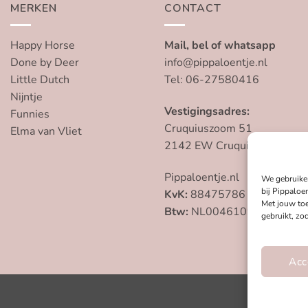
MERKEN
CONTACT
Happy Horse
Mail, bel of whatsapp
Done by Deer
info@pippaloentje.nl
Little Dutch
Tel: 06-27580416
Nijntje
Vestigingsadres:
Funnies
Cruquiuszoom 51
Elma van Vliet
2142 EW Cruquius
Pippaloentje.nl
We gebruike
bij Pippaloen
KvK:
88475786
Met jouw to
Btw:
NL004610959B79
gebruikt, zo
Acc