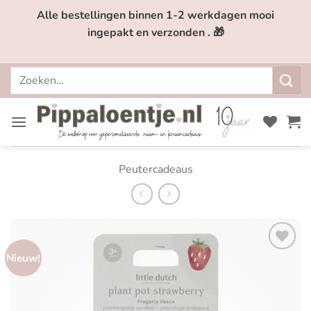
Ga
Alle bestellingen binnen 1-2 werkdagen mooi
naar
ingepakt en verzonden . 🎁
inhoud
Zoeken
naar:
Peutercadeaus
Nieuw!
Toevoegen
aan
verlanglijst