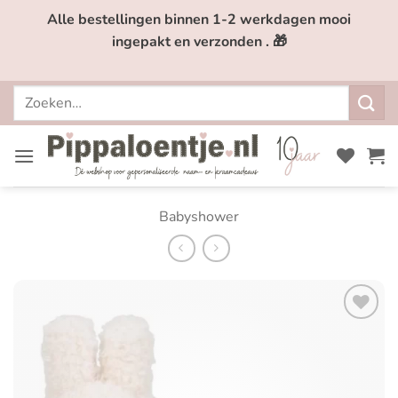
Ga
Alle bestellingen binnen 1-2 werkdagen mooi
naar
ingepakt en verzonden . 🎁
inhoud
Zoeken
naar:
Babyshower
Toevoegen
aan
verlanglijst