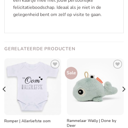
een kaartje mee met jouw persoonlijke
felicitatieboodschap. Ideaal als je niet in de
gelegenheid bent om zelf op visite te gaan.
GERELATEERDE PRODUCTEN
Sale
Toevoegen
Toevoegen
aan
aan
verlanglijst
verlanglijst
Rammelaar Wally | Done by
Romper | Allerliefste oom
Deer