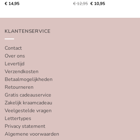
Oorspronkelijke
Huidige
€
14,95
€
12,95
€
10,95
prijs
prijs
was:
is:
€ 12,95.
€ 10,95.
KLANTENSERVICE
Contact
Over ons
Levertijd
Verzendkosten
Betaalmogelijkheden
Retourneren
Gratis cadeauservice
Zakelijk kraamcadeau
Veelgestelde vragen
Lettertypes
Privacy statement
Algemene voorwaarden