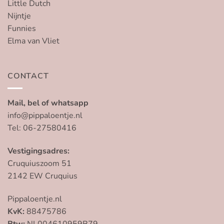
Little Dutch
Nijntje
Funnies
Elma van Vliet
CONTACT
Mail, bel of whatsapp
info@pippaloentje.nl
Tel: 06-27580416
Vestigingsadres:
Cruquiuszoom 51
2142 EW Cruquius
Pippaloentje.nl
KvK:
88475786
Btw:
NL004610959B79