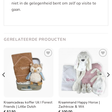
niet in de gelegenheid bent om zelf op visite te
gaan.
GERELATEERDE PRODUCTEN
Toevoegen
Toevoegen
aan
aan
verlanglijst
verlanglijst
Kraamcadeau koffer Uil I Forest
Kraammand Happy Horse |
Friends | Little Dutch
Zachtroze & Wit
€
52,50
€
100,00