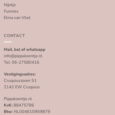
Nijntje
Funnies
Elma van Vliet
CONTACT
Mail, bel of whatsapp
info@pippaloentje.nl
Tel: 06-27580416
Vestigingsadres:
Cruquiuszoom 51
2142 EW Cruquius
Pippaloentje.nl
KvK:
88475786
Btw:
NL004610959B79