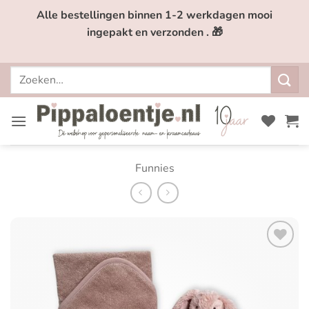
Ga
Alle bestellingen binnen 1-2 werkdagen mooi
naar
ingepakt en verzonden . 🎁
inhoud
Zoeken
naar:
Funnies
Toevoegen
aan
verlanglijst