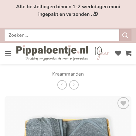
Ga
Alle bestellingen binnen 1-2 werkdagen mooi
naar
ingepakt en verzonden . 🎁
inhoud
Zoeken
naar:
Kraammanden
Toevoegen
aan
verlanglijst