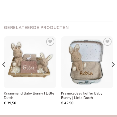
GERELATEERDE PRODUCTEN
Toevoegen
Toevoegen
aan
aan
verlanglijst
verlanglijst
Kraammand Baby Bunny I Little
Kraamcadeau koffer Baby
Dutch
Bunny | Little Dutch
€
39,50
€
42,50