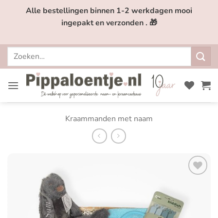
Ga
Alle bestellingen binnen 1-2 werkdagen mooi
naar
ingepakt en verzonden . 🎁
inhoud
Zoeken
naar:
Kraammanden met naam
Toevoegen
aan
verlanglijst