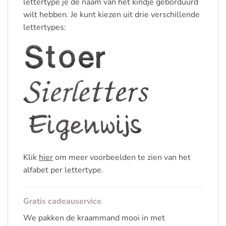
lettertype je de naam van het kindje geborduurd
wilt hebben. Je kunt kiezen uit drie verschillende
lettertypes:
Klik
hier
om meer voorbeelden te zien van het
alfabet per lettertype.
Gratis cadeauservice
We pakken de kraammand mooi in met