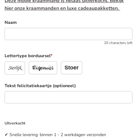
Deze mooie kraammand is helaas uitverkocht. Bekijk
hier
onze kraammanden en luxe cadeaupakketten.
Naam
20 characters left
Lettertype borduursel
*
Sierlijk
Stoer
Eigenwijs
Tekst felicitatiekaartje (optioneel)
Uitverkocht
✔ Snelle levering: binnen 1 - 2 werkdagen verzonden