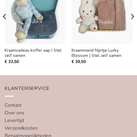
aan
aan
verlanglijst
verlanglijst
Kraamcadeau koffer aap I Stel
Kraammand Nijntje Lucky
zelf samen
Blossom | Stel zelf samen
€
32,50
€
39,50
KLANTENSERVICE
Contact
Over ons
Levertijd
Verzendkosten
Betaalmogelijkheden