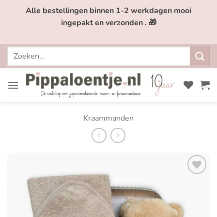
Ga
Alle bestellingen binnen 1-2 werkdagen mooi
naar
ingepakt en verzonden . 🎁
inhoud
Zoeken
naar:
Kraammanden
Toevoegen
aan
verlanglijst