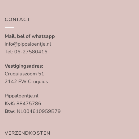
CONTACT
Mail, bel of whatsapp
info@pippaloentje.nl
Tel: 06-27580416
Vestigingsadres:
Cruquiuszoom 51
2142 EW Cruquius
Pippaloentje.nl
KvK:
88475786
Btw:
NL004610959B79
VERZENDKOSTEN