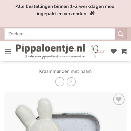
Ga
Alle bestellingen binnen 1-2 werkdagen mooi
naar
ingepakt en verzonden . 🎁
inhoud
Zoeken
naar:
Kraammanden met naam
Toevoegen
aan
verlanglijst