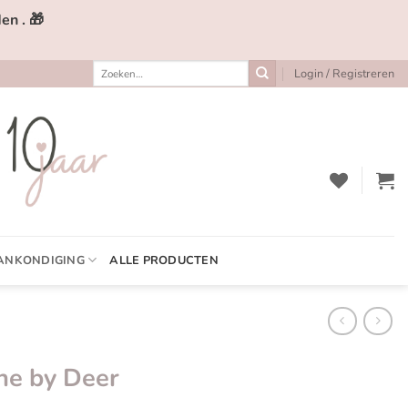
en . 🎁
Zoeken
Login / Registreren
naar:
ANKONDIGING
ALLE PRODUCTEN
ne by Deer