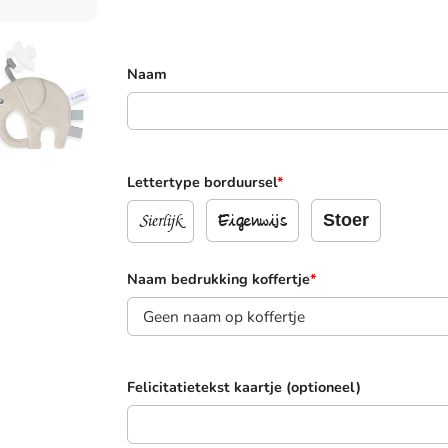
Naam
Lettertype borduursel
*
Sierlijk
Stoer
Eigenwijs
Naam bedrukking koffertje
*
Felicitatietekst kaartje (optioneel)