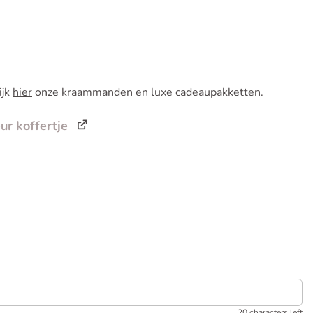
ijk
hier
onze kraammanden en luxe cadeaupakketten.
ur koffertje
20 characters left