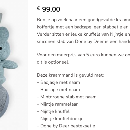
Toevoegen
99,00
aan
€
verlanglijst
Ben je op zoek naar een goedgevulde kraam
koffertje met een badcape, een slabbetje e
Verder zitten er leuke knuffels van Nijntje e
siliconen slab van Done by Deer is een hand
Voor een meerprijs van 5 euro kunnen we oo
dit is optioneel.
Deze kraammand is gevuld met:
– Badjasje met naam
– Badcape met naam
– Mintgroene slab met naam
– Nijntje rammelaar
– Nijntje knuffel
– Nijntje knuffeldoekje
– Done by Deer besteksetje