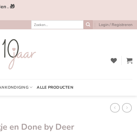
en . 🎁
Zoeken
Login / Registreren
naar:
ANKONDIGING
ALLE PRODUCTEN
tje en Done by Deer