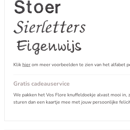
Klik
hier
om meer voorbeelden te zien van het alfabet pe
Gratis cadeauservice
We pakken het Vos Flore knuffeldoekje alvast mooi in, 
sturen dan een kaartje mee met jouw persoonlijke felicit