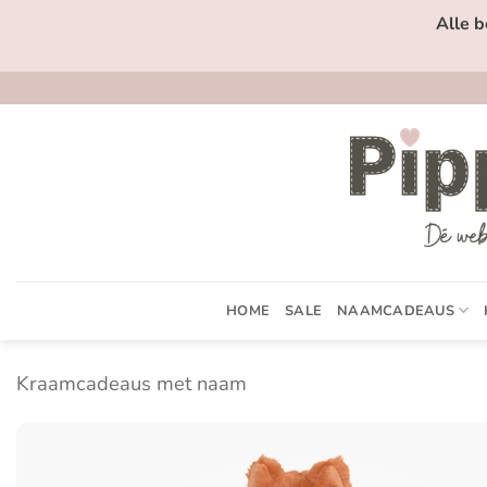
Ga
Alle b
naar
inhoud
HOME
SALE
NAAMCADEAUS
Kraamcadeaus met naam