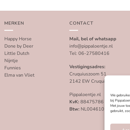
MERKEN
CONTACT
Happy Horse
Mail, bel of whatsapp
Done by Deer
info@pippaloentje.nl
Little Dutch
Tel: 06-27580416
Nijntje
Vestigingsadres:
Funnies
Cruquiuszoom 51
Elma van Vliet
2142 EW Cruquius
Pippaloentje.nl
We gebruike
bij Pippaloen
KvK:
88475786
Met jouw to
Btw:
NL004610959B79
gebruikt, zo