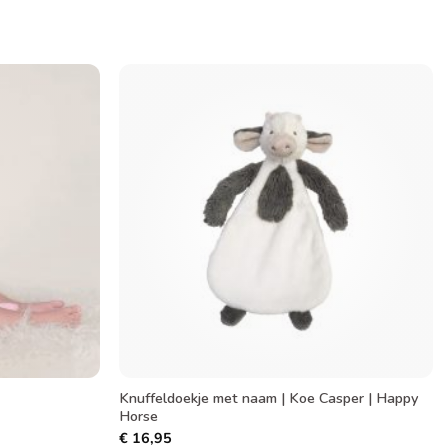
Toevoegen
Toevoegen
aan
aan
verlanglijst
verlanglijst
Knuffeldoekje met naam | Koe Casper | Happy
Horse
€
16,95