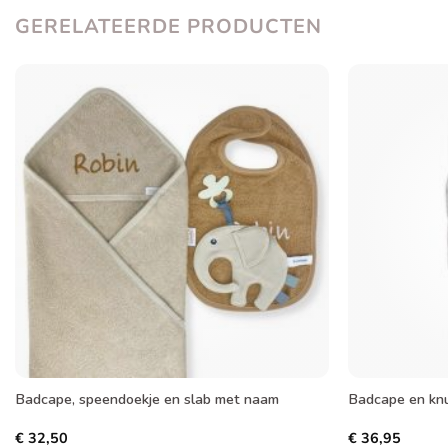
GERELATEERDE PRODUCTEN
Toevoegen
aan
verlanglijst
Badcape, speendoekje en slab met naam
Badcape en knu
€
32,50
€
36,95