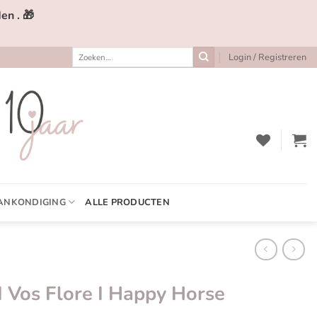
en . 🎁
Zoeken
Login / Registreren
naar:
ANKONDIGING
ALLE PRODUCTEN
 Vos Flore I Happy Horse