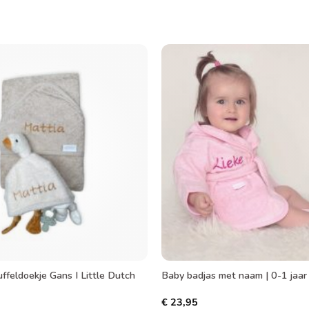
Toevoegen
aan
verlanglijst
ffeldoekje Gans I Little Dutch
Baby badjas met naam | 0-1 jaar
€
23,95