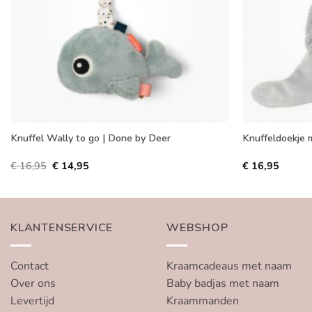
Knuffel Wally to go | Done by Deer
Knuffeldoekje 
Oorspronkelijke
Huidige
€
16,95
€
14,95
€
16,95
prijs
prijs
was:
is:
€ 16,95.
€ 14,95.
KLANTENSERVICE
WEBSHOP
Contact
Kraamcadeaus met naam
Over ons
Baby badjas met naam
Levertijd
Kraammanden