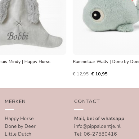
muis Mindy | Happy Horse
Rammelaar Wally | Done by Dee
Oorspronkelijke
Huidige
€
12,95
€
10,95
prijs
prijs
was:
is:
€ 12,95.
€ 10,95.
MERKEN
CONTACT
Happy Horse
Mail, bel of whatsapp
Done by Deer
info@pippaloentje.nl
Little Dutch
Tel: 06-27580416