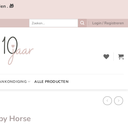
en . 🎁
Zoeken
Login / Registreren
naar:
ANKONDIGING
ALLE PRODUCTEN
ppy Horse