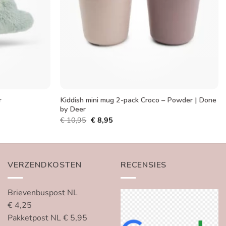
Kiddish mini mug 2-pack Croco – Powder | Done
r
by Deer
Oorspronkelijke
Huidige
€
10,95
€
8,95
prijs
prijs
was:
is:
€ 10,95.
€ 8,95.
VERZENDKOSTEN
RECENSIES
Brievenbuspost NL
€ 4,25
Pakketpost NL € 5,95