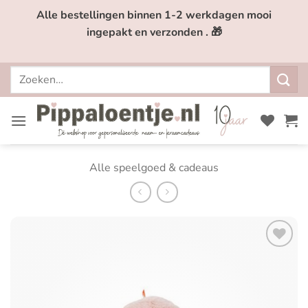
Ga
Alle bestellingen binnen 1-2 werkdagen mooi
naar
ingepakt en verzonden . 🎁
inhoud
Zoeken
naar:
Alle speelgoed & cadeaus
Toevoegen
aan
verlanglijst