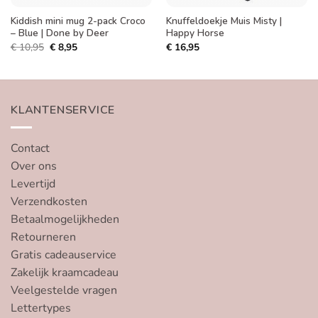
Kiddish mini mug 2-pack Croco
Knuffeldoekje Muis Misty |
– Blue | Done by Deer
Happy Horse
Oorspronkelijke
Huidige
€
10,95
€
8,95
€
16,95
prijs
prijs
was:
is:
€ 10,95.
€ 8,95.
KLANTENSERVICE
Contact
Over ons
Levertijd
Verzendkosten
Betaalmogelijkheden
Retourneren
Gratis cadeauservice
Zakelijk kraamcadeau
Veelgestelde vragen
Lettertypes